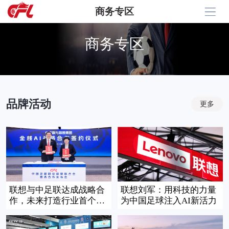
商务专区
商务专区
品牌活动
更多
联想与中足联达成战略合
联想刘军：用科技的力量
作，未来打造行业首个AI
为中国足球注入AI新活力
智慧球场