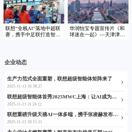
联想“全栈AI”落地中超联
华润怡宝专题宣传片《和
赛，携手中足联打造智慧
球迷在一起》---天津津门
联赛新标杆
虎篇
企业动态
生产力范式全面重塑，联想超级智能体矩阵来了
2025-11-13 16:38:27
联想超级智能体首秀2025MWC上海：让AI成为创新生产力
2025-11-13 11:24:12
联想重磅升级天禧AI一体多端，携手张凌赫发布联想moto X70 Air AI手机
2025-11-13 18:15:21